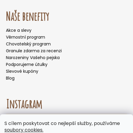
Naše benefity
Akce a slevy
Věrnostní program
Chovatelský program
Granule zdarma za recenzi
Narozeniny Vašeho pejska
Podporujeme útulky
Slevové kupóny
Blog
Instagram
☀️🌡️ Doporučení pro letní měsíce. Během letních
S cílem poskytovat co nejlepší služby, používáme
měsíců nedoporučujeme volit doručení do
Sledovat na Instagramu
soubory cookies.
samoobslužných boxů, kde mohou být zásilky