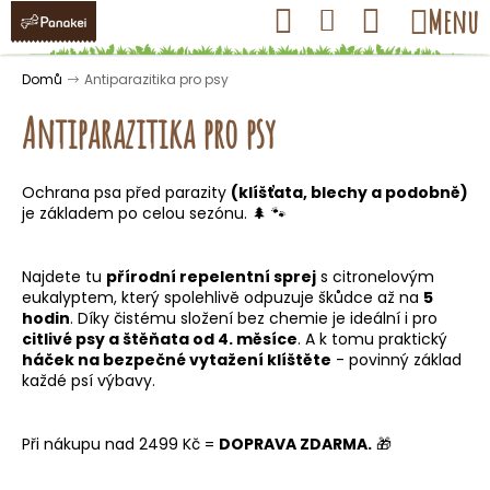
K
Přejít
Hledat
Nákupní
Menu
Přihlášení
na
o
obsah
košík
Zpět
Zpět
š
Domů
Antiparazitika pro psy
í
Antiparazitika pro psy
k
Ochrana psa před parazity
(klíšťata, blechy a podobně)
C
je základem po celou sezónu. 🌲 🐾
o
p
Najdete tu
přírodní repelentní sprej
s citronelovým
o
eukalyptem, který spolehlivě odpuzuje škůdce až na
5
t
hodin
. Díky čistému složení bez chemie je ideální i pro
citlivé psy a štěňata od 4. měsíce
. A k tomu praktický
ř
háček na bezpečné vytažení klíštěte
- povinný základ
e
každé psí výbavy.
b
u
Při nákupu nad 2499 Kč =
DOPRAVA ZDARMA.
🎁
j