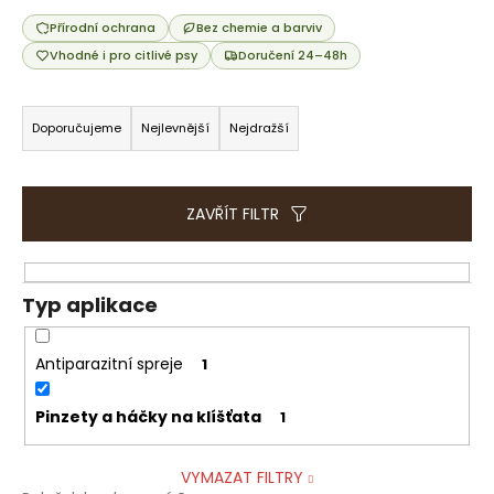
e
t
Přírodní ochrana
Bez chemie a barviv
e
Vhodné i pro citlivé psy
Doručení 24–48h
n
Ř
a
a
Doporučujeme
Nejlevnější
Nejdražší
j
z
í
e
t
n
ZAVŘÍT FILTR
?
í
p
r
Typ aplikace
o
HLEDAT
d
Antiparazitní spreje
1
u
k
Pinzety a háčky na klíšťata
1
D
t
o
ů
VYMAZAT FILTRY
p