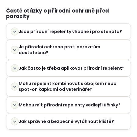
p
r
Časté otázky o přírodní ochraně před
v
parazity
k
y
Jsou přírodní repelenty vhodné i pro štěňata?
v
ý
Je přírodní ochrana proti parazitům
p
dostatečná?
i
s
u
Jak často je třeba aplikovat přírodní repelent?
Mohu repelent kombinovat s obojkem nebo
spot-on kapkami od veterináře?
Mohou mít přírodní repelenty vedlejší účinky?
Jak správně a bezpečně vytáhnout klíště?