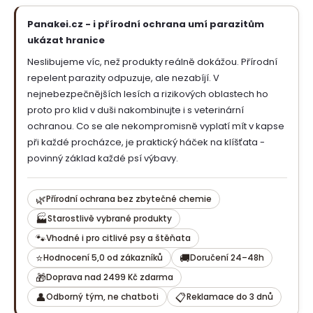
Panakei.cz - i přírodní ochrana umí parazitům
ukázat hranice
Neslibujeme víc, než produkty reálně dokážou. Přírodní
repelent parazity odpuzuje, ale nezabíjí. V
nejnebezpečnějších lesích a rizikových oblastech ho
proto pro klid v duši nakombinujte i s veterinární
ochranou. Co se ale nekompromisně vyplatí mít v kapse
při každé procházce, je praktický háček na klíšťata -
povinný základ každé psí výbavy.
🌿
Přírodní ochrana bez zbytečné chemie
🏭
Starostlivě vybrané produkty
🐾
Vhodné i pro citlivé psy a štěňata
⭐
🚚
Hodnocení 5,0 od zákazníků
Doručení 24–48h
🎁
Doprava nad 2499 Kč zdarma
👤
📋
Odborný tým, ne chatboti
Reklamace do 3 dnů