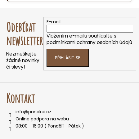
Z
á
E-mail
Odebírat
p
a
Vložením e-mailu souhlasíte s
newsletter
t
podmínkami ochrany osobních údajů
í
Nezmeškejte
PŘIHLÁSIT SE
žádné novinky
či slevy!
Kontakt
info
@
panakei.cz
Online podpora na webu
08:00 - 16:00 ( Pondělí - Pátek )