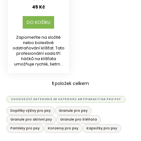
45 Kč
DO KOŠÍKU
Zapomeňte na složité
nebo bolestivé
odstraňování klíšťat. Tato
profesionální sada tří
háčků na klíšťata
umožňuje rychlé, šetrné
a...
1
položek celkem
O
v
l
SOUVISEJÍCÍ KATEGORIE KE KATEGORII ANTIPARAZITIKA PRO PSY
á
Doplňky výživy pro psy
Granule pro psy
d
a
Granule pro aktivní psy
Granule pro štěňata
c
Pamlsky pro psy
Konzervy pro psy
Kapsičky pro psy
í